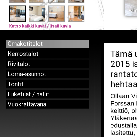
Katso kaikki kuvat / lisää kuvia
Omakotitalot
Tämä u
Kerrostalot
2015 is
Rivitalot
rantato
Loma-asunnot
hehtaar
Tontit
Liiketilat / hallit
Ollaan V
Forssan k
Vuokrattavana
keittiö, 
Yläkertaa
edustalla
lasitettu