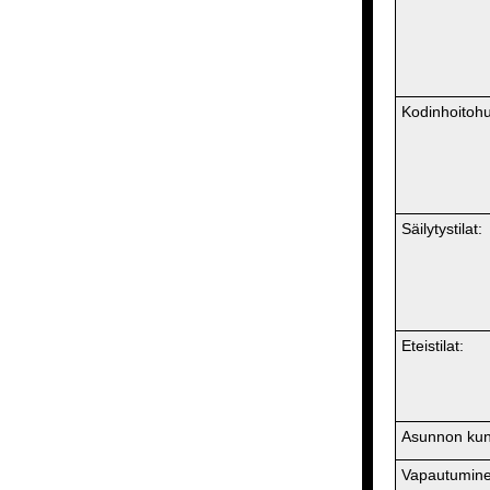
Kodinhoitoh
Säilytystilat:
Eteistilat:
Asunnon kun
Vapautumine