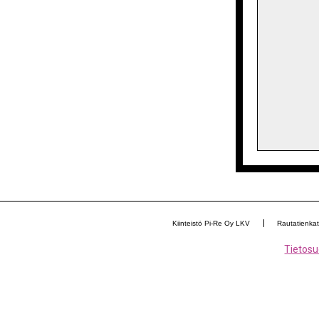
Kiinteistö Pi-Re Oy LKV
Rautatienka
Tietosu