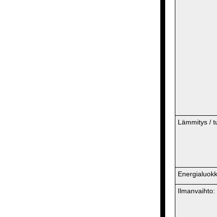
Lämmitys / tul
Energialuokk
Ilmanvaihto: