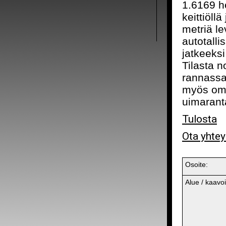
1.6169 h
keittiöll
metriä le
autotalli
jatkeeksi
Tilasta n
rannassa,
myös oma
uimarant
Tulosta
Ota yhtey
Osoite:
Alue / kaavoi