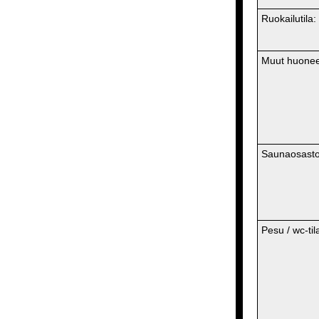
Ruokailutila:
Muut huonee
Saunaosasto
Pesu / wc-tila