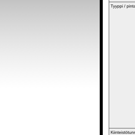
Tyyppi / pint
Kiinteistötun