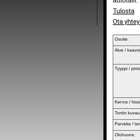
autotalli
Tulosta
Ota yhtey
Osoite:
Alue / kaavoi
Tyyppi / pint
Kerros / hissi
Tontin kuvau
Parveke / ter
Olohuone: