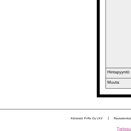
Hintapyyntö:
Muuta:
Kiinteistö Pi-Re Oy LKV
Rautatienka
Tietosu