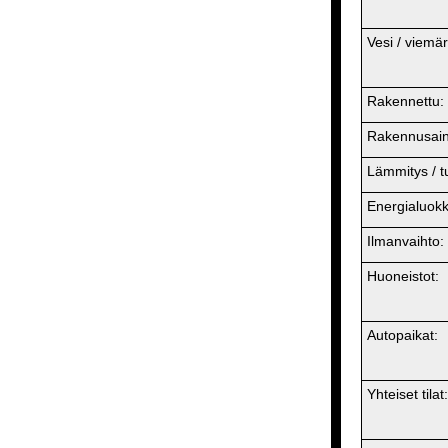
Vesi / viemär
Rakennettu:
Rakennusaine
Lämmitys / tul
Energialuokk
Ilmanvaihto:
Huoneistot:
Autopaikat:
Yhteiset tilat: