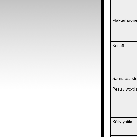
Makuuhuone
Keittiö:
Saunaosasto
Pesu / wc-tila
Säilytystilat: