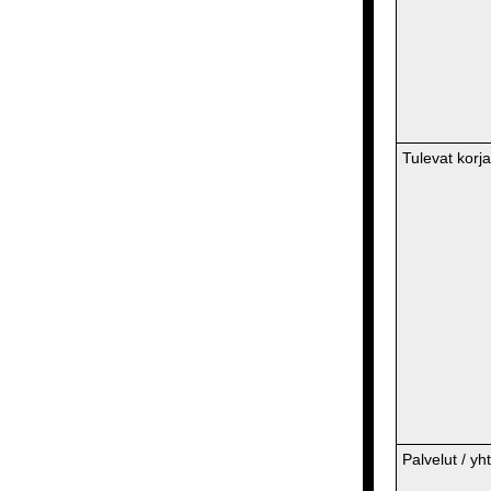
Tulevat korj
Palvelut / yh