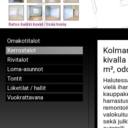
Katso kaikki kuvat / lisää kuvia
Omakotitalot
Kolman
Kerrostalot
kivalla
Rivitalot
m², od
Loma-asunnot
Tontit
Halutessa
vielä iha
Liiketilat / hallit
kauppake
Vuokrattavana
harrastus
remontoit
valokuit
sekä jul