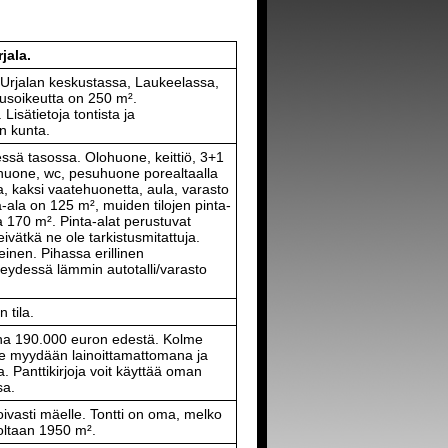
jala.
la Urjalan keskustassa, Laukeelassa,
soikeutta on 250 m².
Lisätietoja tontista ja
n kunta.
essä tasossa. Olohuone, keittiö, 3+1
huone, wc, pesuhuone porealtaalla
a, kaksi vaatehuonetta, aula, varasto
nta-ala on 125 m², muiden tilojen pinta-
a 170 m². Pinta-alat perustuvat
ivätkä ne ole tarkistusmitattuja.
einen. Pihassa erillinen
eydessä lämmin autotalli/varasto
 tila.
tuna 190.000 euron edestä. Kolme
de myydään lainoittamattomana ja
a. Panttikirjoja voit käyttää oman
sa.
ivasti mäelle. Tontti on oma, melko
ooltaan 1950 m².