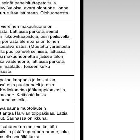
 seinät paneloitu/tapetoitu ja
evy. Valoisa. avara olohuone, jonne
eurue iltaa istumaan. Olohuoneesta
 viereinen makuuhuone on
lasta. Lattiassa parketti, seinät
n liukuovikaapistoja, osin peiliovella.
 porrasta alempana on toinen
osalivarustus. (Muutettu varastosta
ä puolipaneeli seinissä, lattiassa
ksi makuuhuonetta sijaitsee talon
 vaatehuone, lattiassa parketti,
tai maalattu. Toiseen kulku
isestä.
 paljon kaappeja ja laskutilaa.
sä osin puolipaneeli ja osin
u. Kodinkoneina jääkaappi/pakastin,
pesukone. Keittiöstä kulku
unaosastolle.
lava sauna muotolautein
t antaa Harvian tolppakiuas. Lattia
idut. Saunassa on ikkuna.
esuhuone on melkein keittiön
ilmiin pistää upea poreamme, joka
isella seinällä kaksi