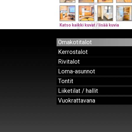
Katso kaikki kuvat / lisää kuvia
Omakotitalot
Kerrostalot
Rivitalot
Loma-asunnot
Tontit
Liiketilat / hallit
Vuokrattavana