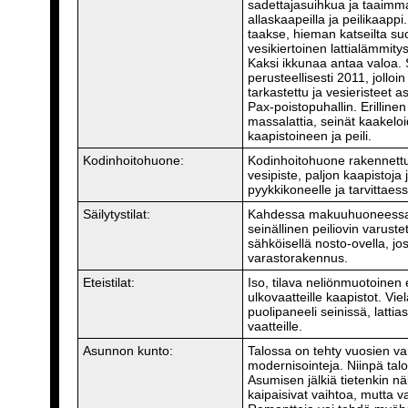
sadettajasuihkua ja taaimm
allaskaapeilla ja peilikaapp
taakse, hieman katseilta suo
vesikiertoinen lattialämmitys
Kaksi ikkunaa antaa valoa.
perusteellisesti 2011, jolloi
tarkastettu ja vesieristeet 
Pax-poistopuhallin. Erilline
massalattia, seinät kaakeloi
kaapistoineen ja peili.
Kodinhoitohuone:
Kodinhoitohuone rakennettu 
vesipiste, paljon kaapistoja ja
pyykkikoneelle ja tarvittae
Säilytystilat:
Kahdessa makuuhuoneessa 
seinällinen peiliovin varust
sähköisellä nosto-ovella, jo
varastorakennus.
Eteistilat:
Iso, tilava neliönmuotoinen e
ulkovaatteille kaapistot. Viel
puolipaneeli seinissä, latti
vaatteille.
Asunnon kunto:
Talossa on tehty vuosien var
modernisointeja. Niinpä tal
Asumisen jälkiä tietenkin nä
kaipaisivat vaihtoa, mutta va