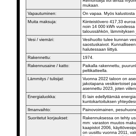
Remontteja voi tehdä myöh
mukaan.
Vapautuminen:
On vapaa. Myös kalustosta 
Muita maksuja:
Kiinteistövero 417,33 euro
noin 14 000 kWh vuodessa ne
taloussähkön, lämmityksen j
Vesi / viemäri:
Vesihuolto tulee kunnan vesi
saostuskaivot. Kunnalliseen
halutessaan liittyä.
Rakennettu:
1974.
Rakennusaine / katto:
Paikalla rakennettu, puurunko
peltikatteella.
Lämmitys / tulisijat:
Vuonna 2022 taloon on ase
jakotapana vesikiertoiset p
asennettu 2023, joten viilen
Energialuokka:
Ei lain edellyttämää energia
kuntokartoituksen yhteydes
Ilmanvaihto:
Painovoimainen, pesuhuonee
Suoritetut korjaukset:
Rakennuksessa on tehty usei
mm: varaston muutos maku
kaapistot 2006, käyttövesip
on uusittu vuonna 2011, val