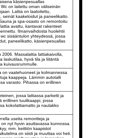
aisena käsienpesuallas
i. Wc on laitettu oman väliseinän
jaan. Lattia on laatoitettu,
, seinät kaakeloidut ja paneelikatto.
 Sauna ja spa-osasto on remontoitu
n lattia avattu, kantavat rakenteet
asennettu. Ilmanvaihdosta huolehtii
n wc sisääntulon yhteydessä, jossa
dut, paneelikatto, käsienpesuallas
2006. Massalattia lattiakaivolla,
 laskutilaa, hyvä tila ja liitäntä
ssa kuivausrummulle.
on vaatehuoneet ja kolmannessa
ettuja kaappeja. Lämmin autotalli
ssa varasto. Pihassa on erillinen
teinen, jossa lattiassa parketti ja
ä erillinen tuulikaappi, jossa
assa kokolattiamatto ja naulakko
rella useita remontteja ja
o on nyt hyvin asuttavassa kunnossa.
kyy, mm. keittiön kaapistot
ikutelma on siisti ja muuttaa voi heti.