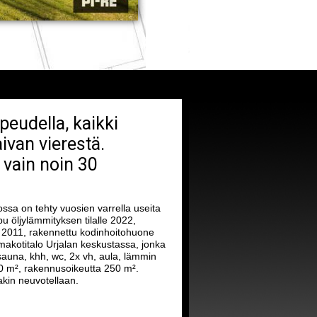
peudella, kaikki
aivan vierestä.
 vain noin 30
ossa on tehty vuosien varrella useita
 öljylämmityksen tilalle 2022,
 2011, rakennettu kodinhoitohuone
akotitalo Urjalan keskustassa, jonka
sauna, khh, wc, 2x vh, aula, lämmin
50 m², rakennusoikeutta 250 m².
akin neuvotellaan.