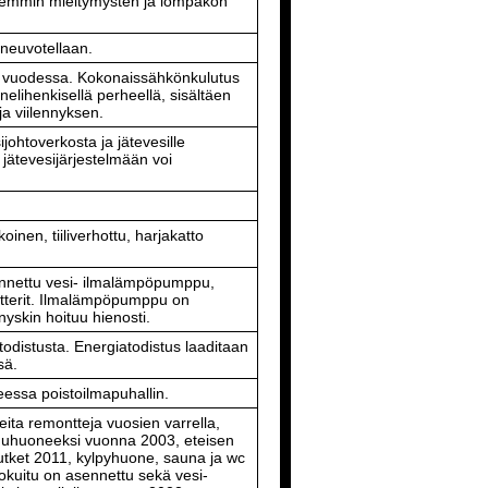
emmin mieltymysten ja lompakon
neuvotellaan.
a vuodessa. Kokonaissähkönkulutus
lihenkisellä perheellä, sisältäen
a viilennyksen.
johtoverkosta ja jätevesille
 jätevesijärjestelmään voi
inen, tiiliverhottu, harjakatto
nnettu vesi- ilmalämpöpumppu,
atterit. Ilmalämpöpumppu on
nyskin hoituu hienosti.
todistusta. Energiatodistus laaditaan
sä.
ssa poistoilmapuhallin.
ta remontteja vuosien varrella,
uhuoneeksi vuonna 2003, eteisen
utket 2011, kylpyhuone, sauna ja wc
okuitu on asennettu sekä vesi-