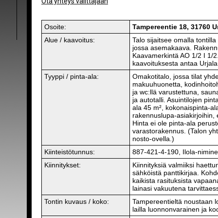
Ota yhteys välittäjään
Osoite:
Tampereentie 18, 31760 Ur
Alue / kaavoitus:
Talo sijaitsee omalla tontil
jossa asemakaava. Rakennu
Kaavamerkintä AO 1/2 I 1/2. 
kaavoituksesta antaa Urjala
Tyyppi / pinta-ala:
Omakotitalo, jossa tilat yhd
makuuhuonetta, kodinhoito
ja wc:llä varustettuna, saun
ja autotalli. Asuintilojen pi
ala 45 m², kokonaispinta-al
rakennuslupa-asiakirjoihin, e
Hinta ei ole pinta-ala perust
varastorakennus. (Talon yht
nosto-ovella.)
Kiinteistötunnus:
887-421-4-190, Ilola-niminen
Kiinnitykset:
Kiinnityksiä valmiiksi haet
sähköistä panttikirjaa. Koh
kaikista rasituksista vapaan
lainasi vakuutena tarvittaes
Tontin kuvaus / koko:
Tampereentieltä noustaan lo
lailla luonnonvarainen ja k