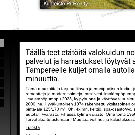
Täällä teet etätöitä valokuidun no
palvelut ja harrastukset löytyvät 
Tampereelle kuljet omalla autolla
minuuttia.
Tämä omakotitalo tarjoaa tilavan ja monipuolisen kodin, j
remontteja ja modernisointeja, mm: vesi-ilmalämpöpumppu
ilmalämpöpumppu 2023, kylpyhuone ja käyttövesi uusittu
2006 jne. Hyväkuntoinen 1974 rakennettu yksitasoinen om
pinta-ala 125/170 m². Oh, 4x mh, keittiö, spa-osasto/wc, 
autotalli +varasto. Pihassa kylmä varasto. Oma tontti 19
Tervetuloa tutustumaan! Muuttaa voit heti ja kalustuksest
Tulosta