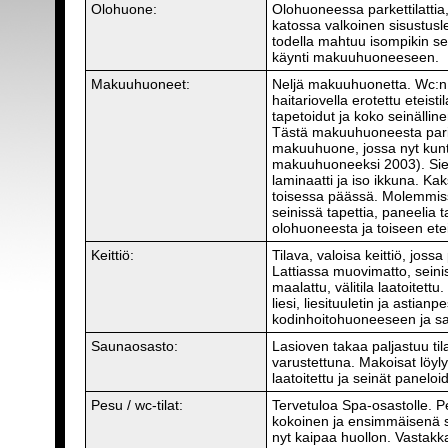
Olohuone:
Olohuoneessa parkettilattia,
katossa valkoinen sisustusl
todella mahtuu isompikin s
käynti makuuhuoneeseen.
Makuuhuoneet:
Neljä makuuhuonetta. Wc:n
haitariovella erotettu eteisti
tapetoidut ja koko seinälline
Tästä makuuhuoneesta pari
makuuhuone, jossa nyt kunt
makuuhuoneeksi 2003). Siell
laminaatti ja iso ikkuna. Ka
toisessa päässä. Molemmissa
seinissä tapettia, paneelia 
olohuoneesta ja toiseen ete
Keittiö:
Tilava, valoisa keittiö, jossa
Lattiassa muovimatto, seinis
maalattu, välitila laatoitett
liesi, liesituuletin ja astian
kodinhoitohuoneeseen ja sa
Saunaosasto:
Lasioven takaa paljastuu ti
varustettuna. Makoisat löyly
laatoitettu ja seinät panelo
Pesu / wc-tilat:
Tervetuloa Spa-osastolle. P
kokoinen ja ensimmäisenä s
nyt kaipaa huollon. Vastakka