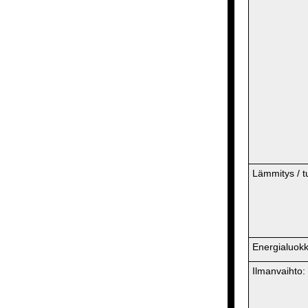
Lämmitys / tul
Energialuokk
Ilmanvaihto: