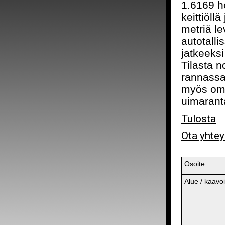
1.6169 h
keittiöll
metriä le
autotalli
jatkeeksi
Tilasta n
rannassa,
myös oma
uimarant
Tulosta
Ota yhtey
Osoite:
Alue / kaavoi