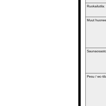
Ruokailutila:
Muut huonee
Saunaosasto
Pesu / wc-tila