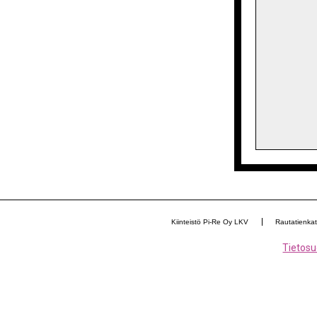
Kiinteistö Pi-Re Oy LKV
Rautatienka
Tietosu