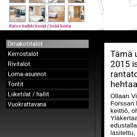
Katso kaikki kuvat / lisää kuvia
Omakotitalot
Tämä u
Kerrostalot
2015 is
Rivitalot
rantato
Loma-asunnot
hehtaar
Tontit
Liiketilat / hallit
Ollaan V
Forssan k
Vuokrattavana
keittiö, 
Yläkertaa
edustalla
lasitettu