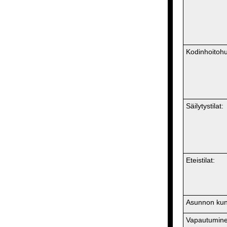
Kodinhoitoh
Säilytystilat:
Eteistilat:
Asunnon kun
Vapautumine