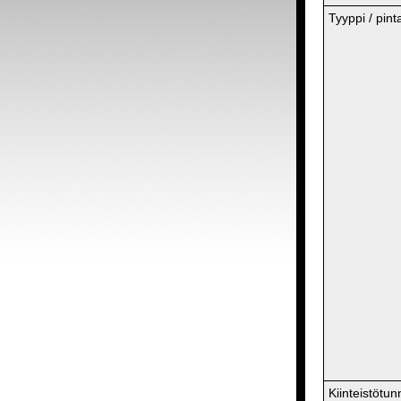
Tyyppi / pint
Kiinteistötun