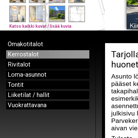
Katso kaikki kuvat / lisää kuvia
Omakotitalot
Tarjoll
Kerrostalot
huonett
Rivitalot
Loma-asunnot
Asunto lö
pääset k
Tontit
takapihal
Liiketilat / hallit
esimerki
Vuokrattavana
asennettu
julkisivu
Parveker
aivan vi