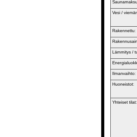
Saunamaksu
Vesi / viemär
Rakennettu:
Rakennusaine
Lämmitys / tul
Energialuokk
Ilmanvaihto:
Huoneistot:
Yhteiset tilat: