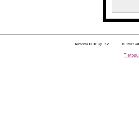
Kiinteistö Pi-Re Oy LKV
Rautatienka
Tietosu