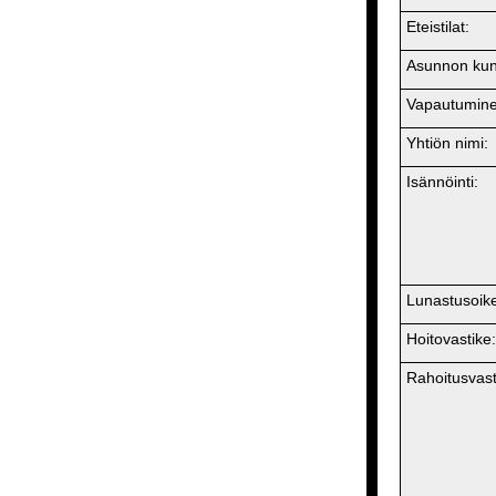
Eteistilat:
Asunnon kun
Vapautumine
Yhtiön nimi:
Isännöinti:
Lunastusoik
Hoitovastike:
Rahoitusvast