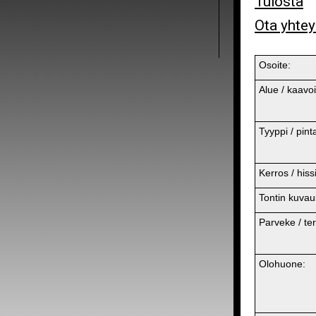
Tulosta
Ota yhtey
Osoite:
Alue / kaavoi
Tyyppi / pint
Kerros / hissi
Tontin kuvau
Parveke / ter
Olohuone: