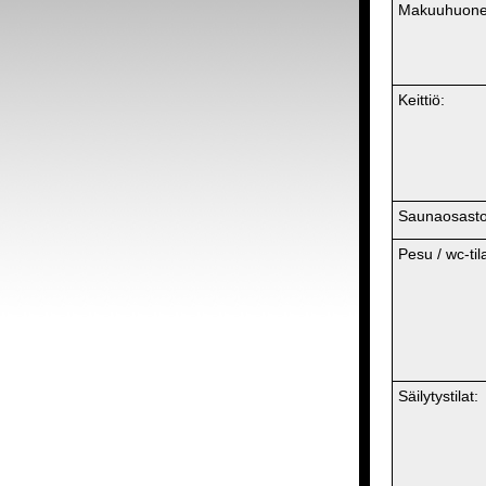
Makuuhuone
Keittiö:
Saunaosasto
Pesu / wc-tila
Säilytystilat: